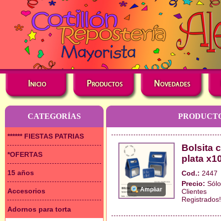
CATEGORÍAS
PRODUCTO
****** FIESTAS PATRIAS
Bolsita c
*OFERTAS
plata x1
15 años
Cod.:
2447
Precio:
Sólo
Ampliar
Accesorios
Clientes
Registrados!
Adornos para torta