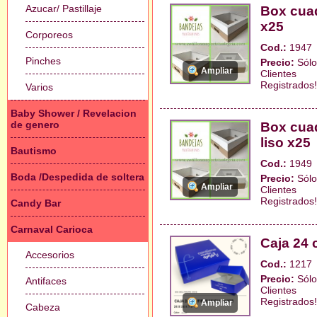
Azucar/ Pastillaje
Box cuad
x25
Corporeos
Cod.:
1947
Pinches
Precio:
Sólo
Ampliar
Clientes
Registrados!
Varios
Baby Shower / Revelacion
de genero
Box cua
liso x25
Bautismo
Cod.:
1949
Boda /Despedida de soltera
Precio:
Sólo
Ampliar
Clientes
Registrados!
Candy Bar
Carnaval Carioca
Caja 24 
Accesorios
Cod.:
1217
Precio:
Sólo
Antifaces
Clientes
Registrados!
Ampliar
Cabeza