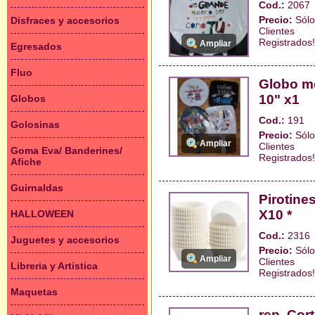
Cod.:
2067
Precio:
Sólo
Disfraces y accesorios
Clientes
Registrados!
Ampliar
Egresados
Fluo
Globo me
10" x1
Globos
Cod.:
191
Golosinas
Precio:
Sólo
Ampliar
Clientes
Goma Eva/ Banderines/
Registrados!
Afiche
Guirnaldas
Pirotin
X10 *
HALLOWEEN
Cod.:
2316
Juguetes y accesorios
Precio:
Sólo
Ampliar
Clientes
Libreria y Artistica
Registrados!
Maquetas
rep. Cor