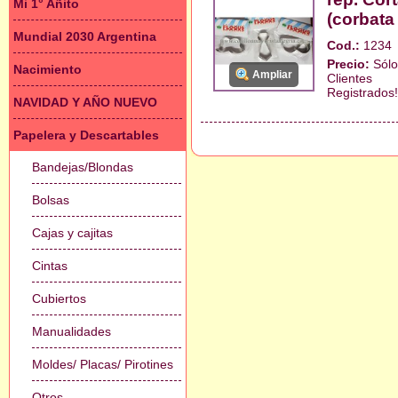
Mi 1° Añito
(corbata
Mundial 2030 Argentina
Cod.:
1234
Precio:
Sólo
Nacimiento
Ampliar
Clientes
Registrados!
NAVIDAD Y AÑO NUEVO
Papelera y Descartables
Bandejas/Blondas
Bolsas
Cajas y cajitas
Cintas
Cubiertos
Manualidades
Moldes/ Placas/ Pirotines
Otros