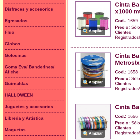
Cinta B
Disfraces y accesorios
x1000 mt
Egresados
Cod.:
1659
Precio:
Sólo
Ampliar
Fluo
Clientes
Registrados!
Globos
Cinta Ba
Golosinas
Metros/x
Goma Eva/ Banderines/
Afiche
Cod.:
1658
Precio:
Sólo
Ampliar
Guirnaldas
Clientes
Registrados!
HALLOWEEN
Cinta B
Juguetes y accesorios
Cod.:
1656
Libreria y Artistica
Precio:
Sólo
Clientes
Maquetas
Registrados!
Ampliar