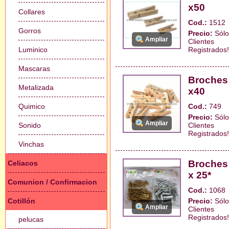
x50
Collares
Cod.:
1512
Gorros
Precio:
Sólo
Ampliar
Clientes
Luminico
Registrados!
Mascaras
Broches
Metalizada
x40
Quimico
Cod.:
749
Precio:
Sólo
Ampliar
Sonido
Clientes
Registrados!
Vinchas
Broches
Celiacos
x 25*
Comunion / Confirmacion
Cod.:
1068
Cotillón
Precio:
Sólo
Ampliar
Clientes
Registrados!
pelucas