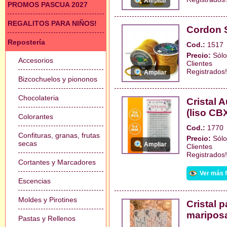
Ampliar
PROMOS PASCUA 2027
REGALITOS PARA NIÑOS!
Cordon S
Repostería
Cod.:
1517
Precio:
Sólo
Accesorios
Clientes
Registrados!
Ampliar
Bizcochuelos y piononos
Chocolateria
Cristal
(liso CB
Colorantes
Cod.:
1770
Confituras, granas, frutas
Precio:
Sólo
secas
Ampliar
Clientes
Registrados!
Cortantes y Marcadores
Ver más 
Escencias
Moldes y Pirotines
Cristal 
maripos
Pastas y Rellenos