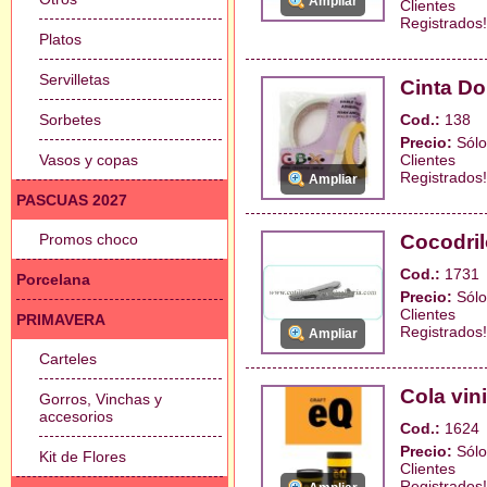
Ampliar
Clientes
Registrados!
Platos
Servilletas
Cinta Do
Sorbetes
Cod.:
138
Precio:
Sólo
Vasos y copas
Clientes
Registrados!
Ampliar
PASCUAS 2027
Promos choco
Cocodril
Cod.:
1731
Porcelana
Precio:
Sólo
Clientes
PRIMAVERA
Registrados!
Ampliar
Carteles
Cola vin
Gorros, Vinchas y
accesorios
Cod.:
1624
Precio:
Sólo
Kit de Flores
Clientes
Registrados!