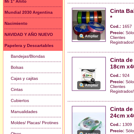
Mi 1° Añito
Cinta Ba
Mundial 2030 Argentina
*
Nacimiento
Cod.:
1657
Precio:
Sólo
NAVIDAD Y AÑO NUEVO
Ampliar
Clientes
Registrados!
Papelera y Descartables
Bandejas/Blondas
Cinta de
18cm x40
Bolsas
Cod.:
924
Cajas y cajitas
Precio:
Sólo
Ampliar
Clientes
Cintas
Registrados!
Cubiertos
Cinta de
Manualidades
24cm x40
Moldes/ Placas/ Pirotines
Cod.:
1309
Precio:
Sólo
Otros