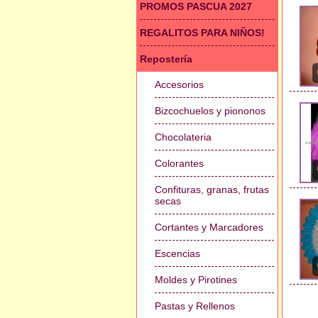
PROMOS PASCUA 2027
REGALITOS PARA NIÑOS!
Repostería
Accesorios
Bizcochuelos y piononos
Chocolateria
Colorantes
Confituras, granas, frutas
secas
Cortantes y Marcadores
Escencias
Moldes y Pirotines
Pastas y Rellenos