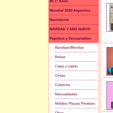
Mi 1° Añito
Mundial 2030 Argentina
Nacimiento
NAVIDAD Y AÑO NUEVO
Papelera y Descartables
Bandejas/Blondas
Bolsas
Cajas y cajitas
Cintas
Cubiertos
Manualidades
Moldes/ Placas/ Pirotines
Otros