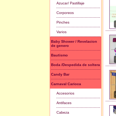
Azucar/ Pastillaje
Corporeos
Pinches
Varios
Baby Shower / Revelacion
de genero
Bautismo
Boda /Despedida de soltera
Candy Bar
Carnaval Carioca
Accesorios
Antifaces
Cabeza