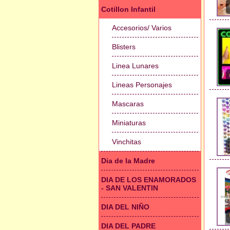
Cotillon Infantil
Accesorios/ Varios
Blisters
Linea Lunares
Lineas Personajes
Mascaras
Miniaturas
Vinchitas
Dia de la Madre
DIA DE LOS ENAMORADOS
- SAN VALENTIN
DIA DEL NIÑO
DIA DEL PADRE