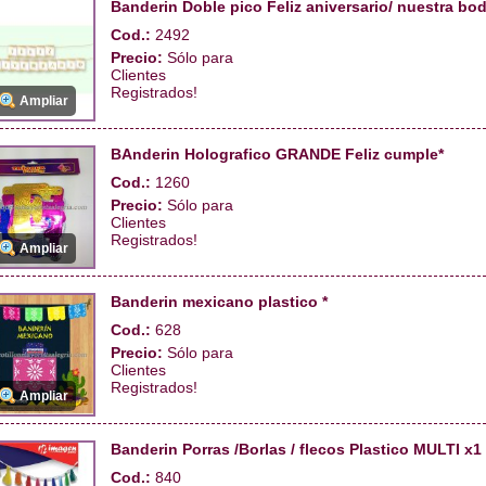
Banderin Doble pico Feliz aniversario/ nuestra bo
Cod.:
2492
Precio:
Sólo para
Clientes
Registrados!
Ampliar
BAnderin Holografico GRANDE Feliz cumple*
Cod.:
1260
Precio:
Sólo para
Clientes
Registrados!
Ampliar
Banderin mexicano plastico *
Cod.:
628
Precio:
Sólo para
Clientes
Registrados!
Ampliar
Banderin Porras /Borlas / flecos Plastico MULTI x1 
Cod.:
840