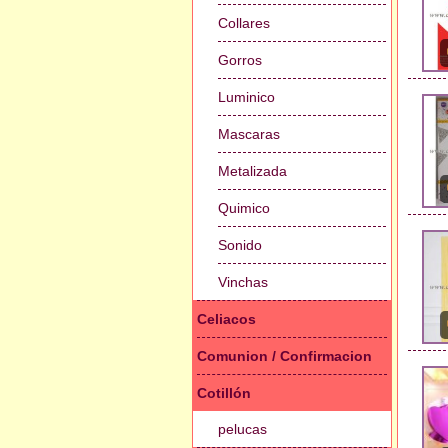
Collares
Gorros
Luminico
Mascaras
Metalizada
Quimico
Sonido
Vinchas
Celiacos
Comunion / Confirmacion
Cotillón
pelucas