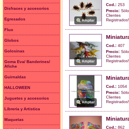
Cod.:
253
Disfraces y accesorios
Precio:
Sólo
Clientes
Egresados
Registrados!
Ampliar
Fluo
Miniatur
Globos
Cod.:
407
Golosinas
Precio:
Sólo
Clientes
Registrados!
Goma Eva/ Banderines/
Ampliar
Afiche
Guirnaldas
Miniatur
Cod.:
1054
HALLOWEEN
Precio:
Sólo
Clientes
Juguetes y accesorios
Registrados!
Ampliar
Libreria y Artistica
Miniatur
Maquetas
Cod.:
862