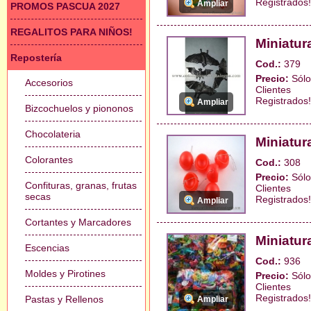
Registrados!
Ampliar
PROMOS PASCUA 2027
REGALITOS PARA NIÑOS!
Miniatur
Repostería
Cod.:
379
Precio:
Sólo
Accesorios
Clientes
Registrados!
Ampliar
Bizcochuelos y piononos
Chocolateria
Miniatur
Colorantes
Cod.:
308
Precio:
Sólo
Confituras, granas, frutas
Clientes
secas
Registrados!
Ampliar
Cortantes y Marcadores
Miniatu
Escencias
Cod.:
936
Moldes y Pirotines
Precio:
Sólo
Clientes
Registrados!
Pastas y Rellenos
Ampliar