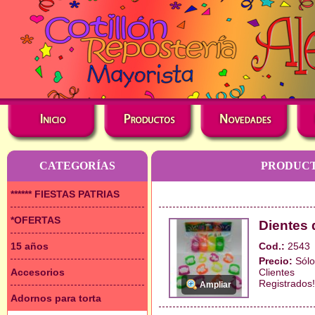
CATEGORÍAS
PRODUCT
****** FIESTAS PATRIAS
*OFERTAS
Dientes 
15 años
Cod.:
2543
Precio:
Sólo
Accesorios
Clientes
Registrados!
Ampliar
Adornos para torta