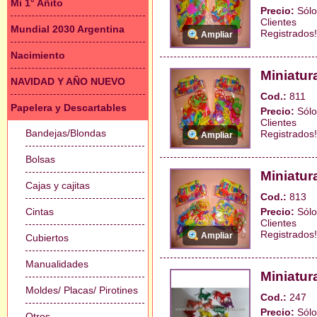
Mi 1° Añito
Precio:
Sólo
Clientes
Mundial 2030 Argentina
Registrados!
Ampliar
Nacimiento
Miniatur
NAVIDAD Y AÑO NUEVO
Cod.:
811
Papelera y Descartables
Precio:
Sólo
Clientes
Bandejas/Blondas
Registrados!
Ampliar
Bolsas
Miniatur
Cajas y cajitas
Cod.:
813
Cintas
Precio:
Sólo
Clientes
Registrados!
Ampliar
Cubiertos
Manualidades
Miniatur
Moldes/ Placas/ Pirotines
Cod.:
247
Precio:
Sólo
Otros