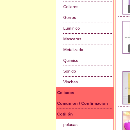
Collares
Gorros
Luminico
Mascaras
Metalizada
Quimico
Sonido
Vinchas
Celiacos
Comunion / Confirmacion
Cotillón
pelucas