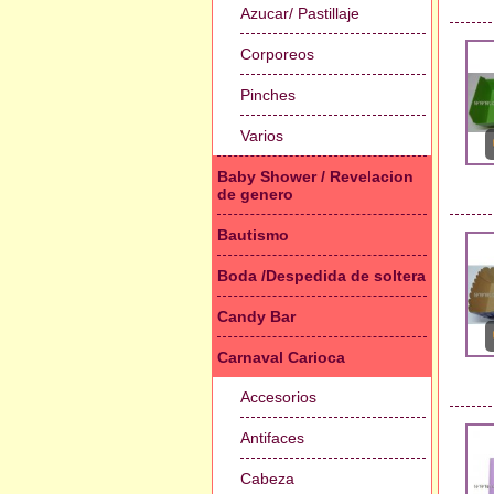
Azucar/ Pastillaje
Corporeos
Pinches
Varios
Baby Shower / Revelacion
de genero
Bautismo
Boda /Despedida de soltera
Candy Bar
Carnaval Carioca
Accesorios
Antifaces
Cabeza