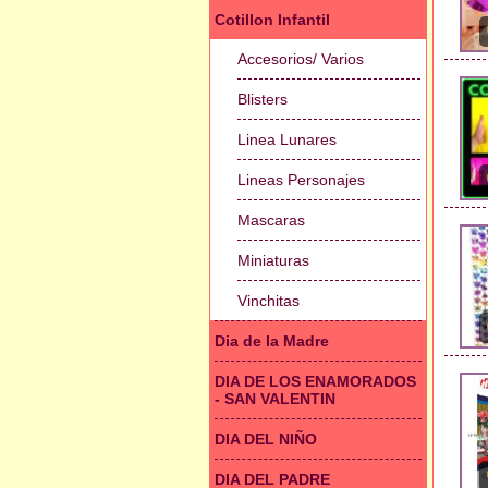
Cotillon Infantil
Accesorios/ Varios
Blisters
Linea Lunares
Lineas Personajes
Mascaras
Miniaturas
Vinchitas
Dia de la Madre
DIA DE LOS ENAMORADOS
- SAN VALENTIN
DIA DEL NIÑO
DIA DEL PADRE