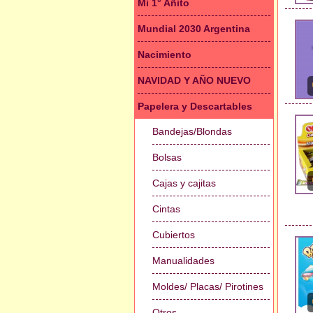
Mi 1° Añito
Mundial 2030 Argentina
Nacimiento
NAVIDAD Y AÑO NUEVO
Papelera y Descartables
Bandejas/Blondas
Bolsas
Cajas y cajitas
Cintas
Cubiertos
Manualidades
Moldes/ Placas/ Pirotines
Otros