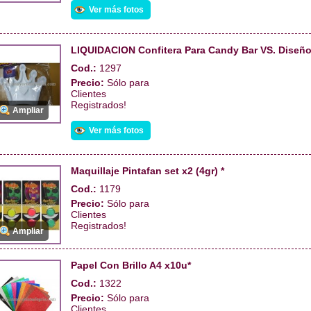
Ver más fotos
LIQUIDACION Confitera Para Candy Bar VS. Diseñ
Cod.:
1297
Precio:
Sólo para
Clientes
Registrados!
Ampliar
Ver más fotos
Maquillaje Pintafan set x2 (4gr) *
Cod.:
1179
Precio:
Sólo para
Clientes
Registrados!
Ampliar
Papel Con Brillo A4 x10u*
Cod.:
1322
Precio:
Sólo para
Clientes