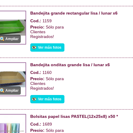
Bandejita grande rectangular lisa / lunar x6
Cod.:
1159
Precio:
Sólo para
Clientes
Registrados!
Ampliar
Ver más fotos
Bandejita onditas grande lisa / lunar x6
Cod.:
1160
Precio:
Sólo para
Clientes
Registrados!
Ampliar
Ver más fotos
Bolsitas papel lisas PASTEL(12x25x8) x50 *
Cod.:
1689
Precio:
Sólo para