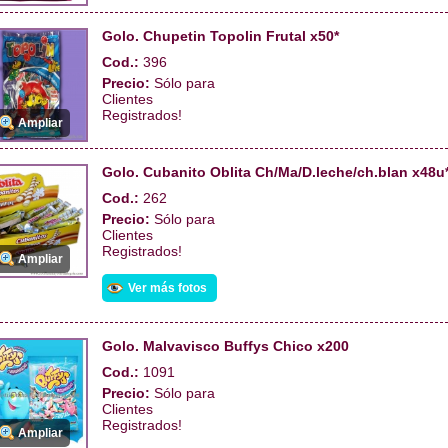
Golo. Chupetin Topolin Frutal x50*
Cod.:
396
Precio:
Sólo para
Clientes
Registrados!
Ampliar
Golo. Cubanito Oblita Ch/Ma/D.leche/ch.blan x48u*
Cod.:
262
Precio:
Sólo para
Clientes
Registrados!
Ampliar
Ver más fotos
Golo. Malvavisco Buffys Chico x200
Cod.:
1091
Precio:
Sólo para
Clientes
Registrados!
Ampliar