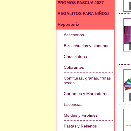
PROMOS PASCUA 2027
REGALITOS PARA NIÑOS!
Repostería
Accesorios
Bizcochuelos y piononos
Chocolateria
Colorantes
Confituras, granas, frutas
secas
Cortantes y Marcadores
Escencias
Moldes y Pirotines
Pastas y Rellenos