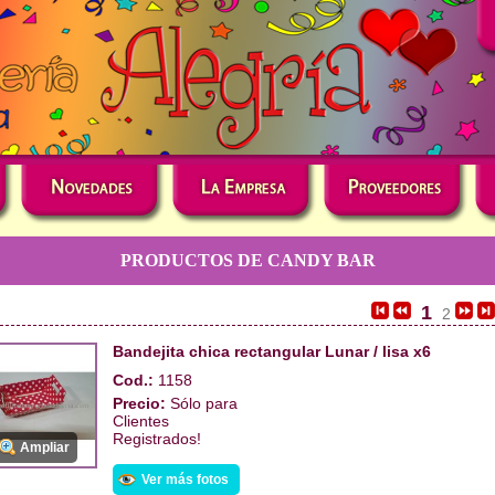
PRODUCTOS DE CANDY BAR
1
2
Bandejita chica rectangular Lunar / lisa x6
Cod.:
1158
Precio:
Sólo para
Clientes
Registrados!
Ampliar
Ver más fotos